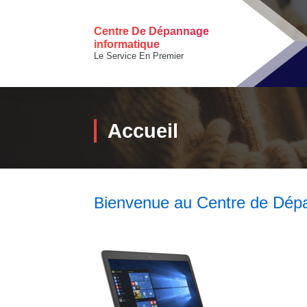
Skip
to
Centre De Dépannage
content
informatique
Le Service En Premier
Accueil
ienvenue au Centre de Dép
B